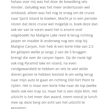
helaas voor mij was het door de bewolking iets
minder. Gelukkig was het meer ondertussen wel
ontdooid, alleen was het nog te vroeg om de cruise
naar Spirit Island te boeken. Mocht je in een periode
reizen dat deze cruise wel mogelijk is, boek deze dan
ook ver van te voren want het is enorm snel
volgeboekt! Na Maligne Lake reed ik terug richting
Jasper en maakte ik onderweg nog een stop bij
Maligne Canyon, hier heb ik een korte hike van 2,5
km gelopen welke je langs 2 van de 5 bruggen
brengt die over de canyon lopen. Op de route ligt
ook nog Pyramid lake en island, na even
rondgewandeld te hebben en iets te veel wilde
dieren gezien te hebben besloot ik om veilig terug
naar mijn auto te gaan en richting Old Fort Point te
rijden. Het is maar een korte hike naar de top (welke
deels ook een trap is), maar het is een stijle klim. Het
uitzicht is het meer dan waard, neem vooral je lunch
mee op deze berg om echt van het uitzicht te
genieten!