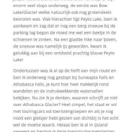
enorm veel stops onderweg, de eerste was Bow
Lake/Glacier welke natuurlijk ook nog grotendeels
bevroren was. Vlak hierachter ligt Peyto Lake, toen ik
aankwam en zag dat er nog een berg sneeuw bij de
parking lag begon de moed me wel een beetje in de
schoenen te zinken. Na een gladde hike naar boven,
de sneeuw was namelijk ijs geworden, kwam ik
gelukkig aan bij een ontdooid prachtig blauw Peyto
Lake!
Ondertussen was ik al op de helft van mijn route en
ben ik onderweg nog gestopt bij Sunwapta Falls en
Athabasca Falls, je kunt hier heel makkelijk rond
wandelen en de indrukwekkende watervallen
bekijken. Nu zie ik je denken, waarom schrijft ze niet
over Athabasca Glacier? Heel simpel, het staat er vol
met touringcars vol toeristengroepen en als je nog
nooit een gletsjer hebt gezien van dichtbij is het echt
wel de moeite waard. Helaas ben ik al in IJsland
geweest en besloot ik deze toeristische trekpleister