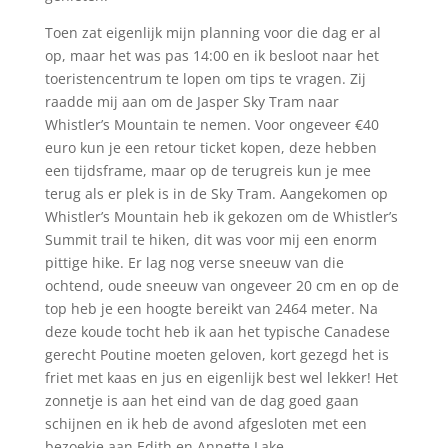
Toen zat eigenlijk mijn planning voor die dag er al
op, maar het was pas 14:00 en ik besloot naar het
toeristencentrum te lopen om tips te vragen. Zij
raadde mij aan om de Jasper Sky Tram naar
Whistler’s Mountain te nemen. Voor ongeveer €40
euro kun je een retour ticket kopen, deze hebben
een tijdsframe, maar op de terugreis kun je mee
terug als er plek is in de Sky Tram. Aangekomen op
Whistler’s Mountain heb ik gekozen om de Whistler’s
Summit trail te hiken, dit was voor mij een enorm
pittige hike. Er lag nog verse sneeuw van die
ochtend, oude sneeuw van ongeveer 20 cm en op de
top heb je een hoogte bereikt van 2464 meter. Na
deze koude tocht heb ik aan het typische Canadese
gerecht Poutine moeten geloven, kort gezegd het is
friet met kaas en jus en eigenlijk best wel lekker! Het
zonnetje is aan het eind van de dag goed gaan
schijnen en ik heb de avond afgesloten met een
bezoekje aan Edith en Annette Lake.