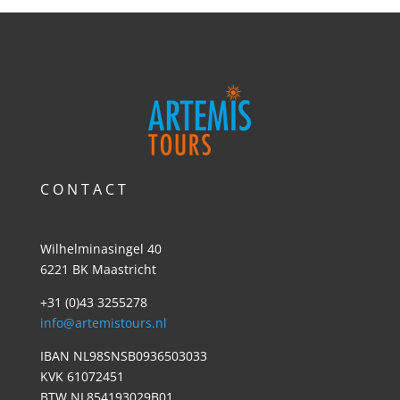
C O N T A C T
Wilhelminasingel 40
6221 BK Maastricht
+31 (0)43 3255278
info@artemistours.nl
IBAN NL98SNSB0936503033
KVK 61072451
BTW NL854193029B01