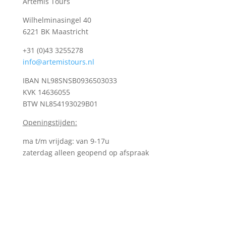
Artemis Tours
Wilhelminasingel 40
6221 BK Maastricht
+31 (0)43 3255278
info@artemistours.nl
IBAN NL98SNSB0936503033
KVK
14636055
BTW NL854193029B01
Openingstijden:
ma t/m vrijdag: van 9-17u
zaterdag alleen geopend op afspraak