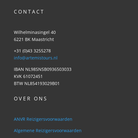
C O N T A C T
Wilhelminasingel 40
6221 BK Maastricht
+31 (0)43 3255278
info@artemistours.nl
IBAN NL98SNSB0936503033
KVK 61072451
BTW NL854193029B01
O V E R O N S
ANVR Reizigersvoorwaarden
Algemene Reizigersvoorwaarden