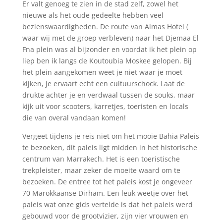
Er valt genoeg te zien in de stad zelf, zowel het
nieuwe als het oude gedeelte hebben veel
bezienswaardigheden. De route van Almas Hotel (
waar wij met de groep verbleven) naar het Djemaa El
Fna plein was al bijzonder en voordat ik het plein op
liep ben ik langs de Koutoubia Moskee gelopen. Bij
het plein aangekomen weet je niet waar je moet
kijken, je ervaart echt een cultuurschock. Laat de
drukte achter je en verdwaal tussen de souks, maar
kijk uit voor scooters, karretjes, toeristen en locals
die van overal vandaan komen!
Vergeet tijdens je reis niet om het mooie Bahia Paleis
te bezoeken, dit paleis ligt midden in het historische
centrum van Marrakech. Het is een toeristische
trekpleister, maar zeker de moeite waard om te
bezoeken. De entree tot het paleis kost je ongeveer
70 Marokkaanse Dirham. Een leuk weetje over het
paleis wat onze gids vertelde is dat het paleis werd
gebouwd voor de grootvizier, zijn vier vrouwen en