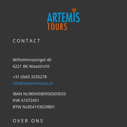
C O N T A C T
Wilhelminasingel 40
6221 BK Maastricht
+31 (0)43 3255278
info@artemistours.nl
IBAN NL98SNSB0936503033
KVK 61072451
BTW NL854193029B01
O V E R O N S