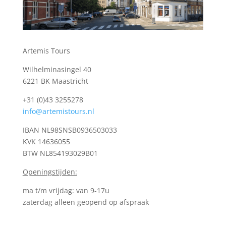
Artemis Tours
Wilhelminasingel 40
6221 BK Maastricht
+31 (0)43 3255278
info@artemistours.nl
IBAN NL98SNSB0936503033
KVK
14636055
BTW NL854193029B01
Openingstijden:
ma t/m vrijdag: van 9-17u
zaterdag alleen geopend op afspraak