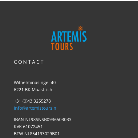
C O N T A C T
Wilhelminasingel 40
6221 BK Maastricht
+31 (0)43 3255278
info@artemistours.nl
IBAN NL98SNSB0936503033
KVK 61072451
BTW NL854193029B01