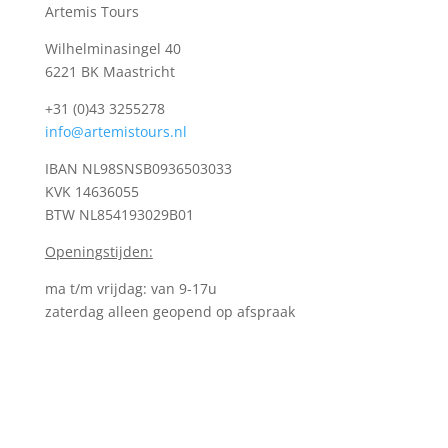
Artemis Tours
Wilhelminasingel 40
6221 BK Maastricht
+31 (0)43 3255278
info@artemistours.nl
IBAN NL98SNSB0936503033
KVK
14636055
BTW NL854193029B01
Openingstijden:
ma t/m vrijdag: van 9-17u
zaterdag alleen geopend op afspraak