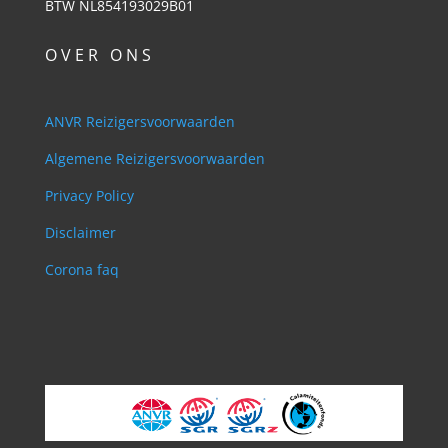
BTW NL854193029B01
O V E R O N S
ANVR Reizigersvoorwaarden
Algemene Reizigersvoorwaarden
Privacy Policy
Disclaimer
Corona faq