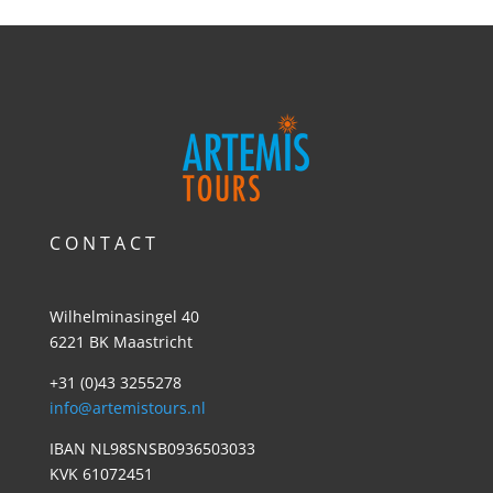
C O N T A C T
Wilhelminasingel 40
6221 BK Maastricht
+31 (0)43 3255278
info@artemistours.nl
IBAN NL98SNSB0936503033
KVK 61072451