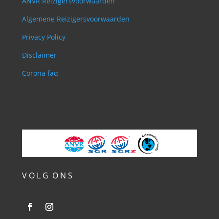
ANVR Reizigersvoorwaarden
Algemene Reizigersvoorwaarden
Privacy Policy
Disclaimer
Corona faq
V O L G O N S