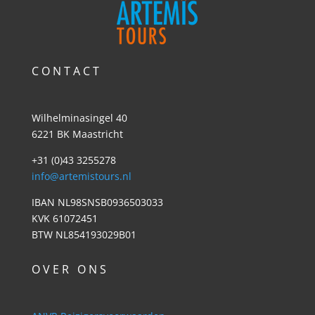
C O N T A C T
Wilhelminasingel 40
6221 BK Maastricht
+31 (0)43 3255278
info@artemistours.nl
IBAN NL98SNSB0936503033
KVK 61072451
BTW NL854193029B01
O V E R O N S