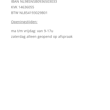
IBAN NL98SNSB0936503033
KVK
14636055
BTW NL854193029B01
Openingstijden:
ma t/m vrijdag: van 9-17u
zaterdag alleen geopend op afspraak