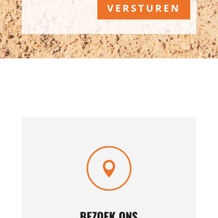
VERSTUREN

BEZOEK ONS