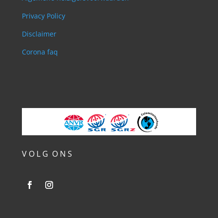
Privacy Policy
Disclaimer
Corona faq
V O L G O N S