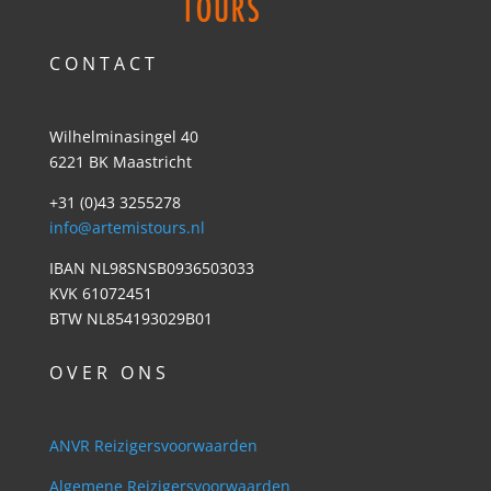
C O N T A C T
Wilhelminasingel 40
6221 BK Maastricht
+31 (0)43 3255278
info@artemistours.nl
IBAN NL98SNSB0936503033
KVK 61072451
BTW NL854193029B01
O V E R O N S
ANVR Reizigersvoorwaarden
Algemene Reizigersvoorwaarden